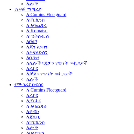
ሌሎች
የነዳጅ ማጣሪያ
ለ Cumins Fleetguard
ለፐርኪንስ
ለ አባጨጓሬ
ለ Komatsu
ለሚትሱቢሽ
ለቮልቮ
ለጆን አጋዘን
ለዶናልድሰን
ለቤንዝ
ለሌሎች የጃፓን የጭነት መኪናዎች
ለራኮር
ለቻይና የጭነት መኪናዎች
ሌሎች
የማጣሪያ ስብሰባ
ለ Cumins Fleetguard
ለራኮር
ለፓርከር
ለ አባጨጓሬ
ለዋብኮ
ለጄሲቢ
ለፐርኪንስ
ሌሎች
ለባልድዊን