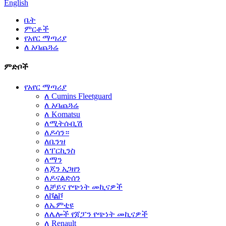
English
ቤት
ምርቶች
የአየር ማጣሪያ
ለ አባጨጓሬ
ምድቦች
የአየር ማጣሪያ
ለ Cumins Fleetguard
ለ አባጨጓሬ
ለ Komatsu
ለሚትሱቢሽ
ለዶሳን።
ለቤንዝ
ለፐርኪንስ
ለማን
ለጆን አጋዘን
ለዶናልድሰን
ለቻይና የጭነት መኪናዎች
ለቮልቮ
ለኤምቲዩ
ለሌሎች የጃፓን የጭነት መኪናዎች
ለ Renault