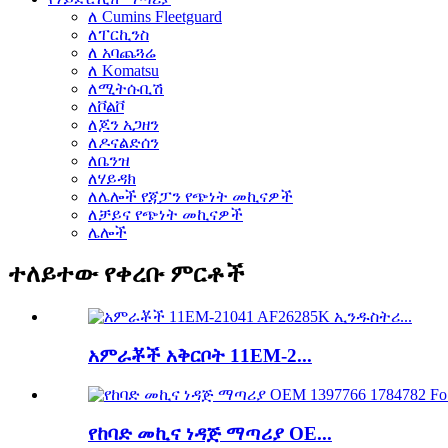
ለ Cumins Fleetguard
ለፐርኪንስ
ለ አባጨጓሬ
ለ Komatsu
ለሚትሱቢሽ
ለቮልቮ
ለጆን አጋዘን
ለዶናልድሰን
ለቤንዝ
ለሃይዳክ
ለሌሎች የጃፓን የጭነት መኪናዎች
ለቻይና የጭነት መኪናዎች
ሌሎች
ተለይተው የቀረቡ ምርቶች
አምራቾች አቅርቦት 11EM-2...
የከባድ መኪና ነዳጅ ማጣሪያ OE...