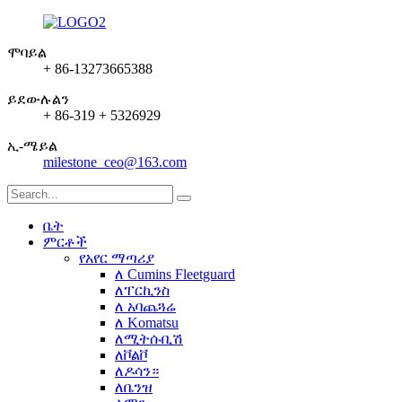
ሞባይል
+ 86-13273665388
ይደውሉልን
+ 86-319 + 5326929
ኢ-ሜይል
milestone_ceo@163.com
ቤት
ምርቶች
የአየር ማጣሪያ
ለ Cumins Fleetguard
ለፐርኪንስ
ለ አባጨጓሬ
ለ Komatsu
ለሚትሱቢሽ
ለቮልቮ
ለዶሳን።
ለቤንዝ