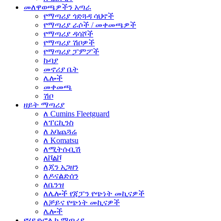
መለዋወጫዎችን አጣራ
የማጣሪያ ጎድጓዳ ሳህኖች
የማጣሪያ ራሶች / መቀመጫዎች
የማጣሪያ ዳሳሾች
የማጣሪያ ሽቦዎች
የማጣሪያ ፓምፖች
ኩባያ
መኖሪያ ቤት
ሌሎች
መቀመጫ
ሽቦ
ዘይት ማጣሪያ
ለ Cumins Fleetguard
ለፐርኪንስ
ለ አባጨጓሬ
ለ Komatsu
ለሚትሱቢሽ
ለቮልቮ
ለጆን አጋዘን
ለዶናልድሰን
ለቤንዝ
ለሌሎች የጃፓን የጭነት መኪናዎች
ለቻይና የጭነት መኪናዎች
ሌሎች
የሃይድሮሊክ ማጣሪያ