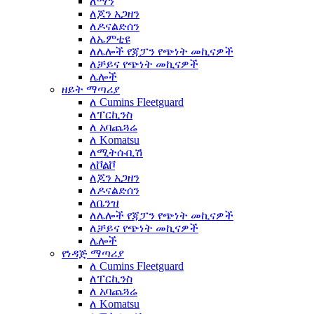
ለማን
ለጆን አጋዘን
ለዶናልድሰን
ለኤምቲዩ
ለሌሎች የጃፓን የጭነት መኪናዎች
ለቻይና የጭነት መኪናዎች
ሌሎች
ዘይት ማጣሪያ
ለ Cumins Fleetguard
ለፐርኪንስ
ለ አባጨጓሬ
ለ Komatsu
ለሚትሱቢሽ
ለቮልቮ
ለጆን አጋዘን
ለዶናልድሰን
ለቤንዝ
ለሌሎች የጃፓን የጭነት መኪናዎች
ለቻይና የጭነት መኪናዎች
ሌሎች
የነዳጅ ማጣሪያ
ለ Cumins Fleetguard
ለፐርኪንስ
ለ አባጨጓሬ
ለ Komatsu