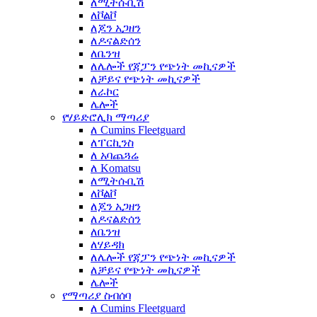
ለሚትሱቢሽ
ለቮልቮ
ለጆን አጋዘን
ለዶናልድሰን
ለቤንዝ
ለሌሎች የጃፓን የጭነት መኪናዎች
ለቻይና የጭነት መኪናዎች
ለራኮር
ሌሎች
የሃይድሮሊክ ማጣሪያ
ለ Cumins Fleetguard
ለፐርኪንስ
ለ አባጨጓሬ
ለ Komatsu
ለሚትሱቢሽ
ለቮልቮ
ለጆን አጋዘን
ለዶናልድሰን
ለቤንዝ
ለሃይዳክ
ለሌሎች የጃፓን የጭነት መኪናዎች
ለቻይና የጭነት መኪናዎች
ሌሎች
የማጣሪያ ስብሰባ
ለ Cumins Fleetguard