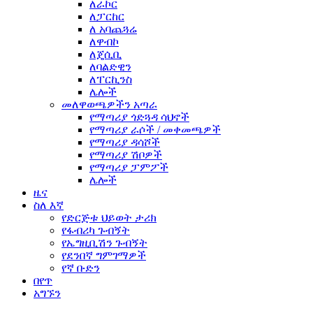
ለራኮር
ለፓርከር
ለ አባጨጓሬ
ለዋብኮ
ለጄሲቢ
ለባልድዊን
ለፐርኪንስ
ሌሎች
መለዋወጫዎችን አጣራ
የማጣሪያ ጎድጓዳ ሳህኖች
የማጣሪያ ራሶች / መቀመጫዎች
የማጣሪያ ዳሳሾች
የማጣሪያ ሽቦዎች
የማጣሪያ ፓምፖች
ሌሎች
ዜና
ስለ እኛ
የድርጅቱ ህይወት ታሪክ
የፋብሪካ ጉብኝት
የኤግዚቢሽን ጉብኝት
የደንበኛ ግምገማዎች
የኛ ቡድን
በየጥ
አግኙን